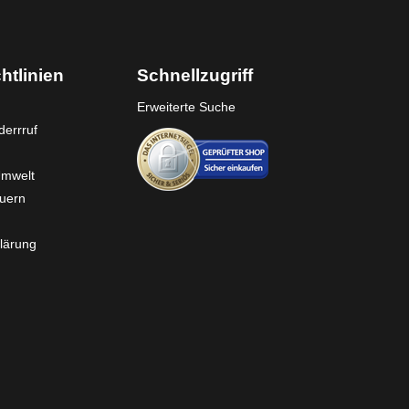
htlinien
Schnellzugriff
Erweiterte Suche
errruf
Umwelt
euern
lärung