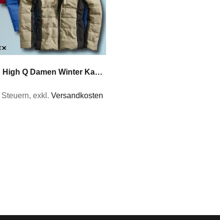
KORSAR High Q Damen Winter Kapuzenjacke Outdoorjacke in 6 Farben Gr XS bis 5XL
% Steuern
,
exkl.
Versandkosten