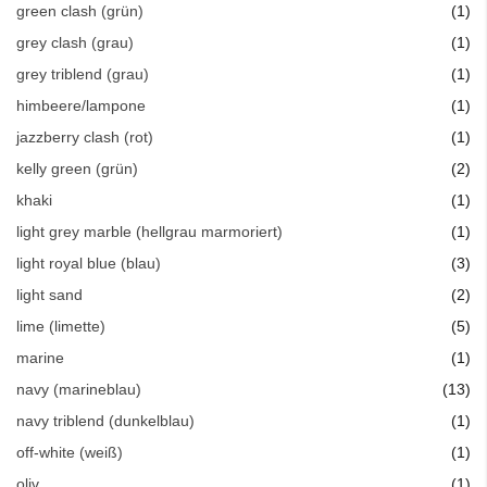
Art
green clash (grün)
1
Art
grey clash (grau)
1
Art
grey triblend (grau)
1
Art
himbeere/lampone
1
Art
jazzberry clash (rot)
1
Art
kelly green (grün)
2
Art
khaki
1
Art
light grey marble (hellgrau marmoriert)
1
Art
light royal blue (blau)
3
Art
light sand
2
Art
lime (limette)
5
Art
marine
1
Art
navy (marineblau)
13
Art
navy triblend (dunkelblau)
1
Art
off-white (weiß)
1
Art
oliv
1