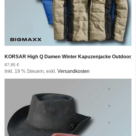
KORSAR High Q Damen Winter Kapuzenjacke Outdoorjack
87,85 €
Inkl. 19 % Steuern
,
exkl.
Versandkosten