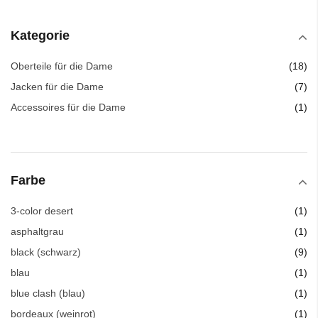
Kategorie
Art
Oberteile für die Dame
18
Art
Jacken für die Dame
7
Art
Accessoires für die Dame
1
Farbe
Art
3-color desert
1
Art
asphaltgrau
1
Art
black (schwarz)
9
Art
blau
1
Art
blue clash (blau)
1
Art
bordeaux (weinrot)
1