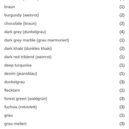
Art
braun
1
Art
burgundy (weinrot)
2
Art
chocolate (braun)
2
Art
dark grey (dunkelgrau)
4
Art
dark grey marble (grau marmoriert)
1
Art
dark khaki (dunkles khaki)
2
Art
dark red triblend (weinrot)
1
Art
deep turquoise
1
Art
denim (jeansblau)
1
Art
dunkelgrau
3
Art
flecktarn
1
Art
forest green (waldgrün)
3
Art
fuchsia (rotviolett)
3
Art
grau
1
Art
grau-meliert
3