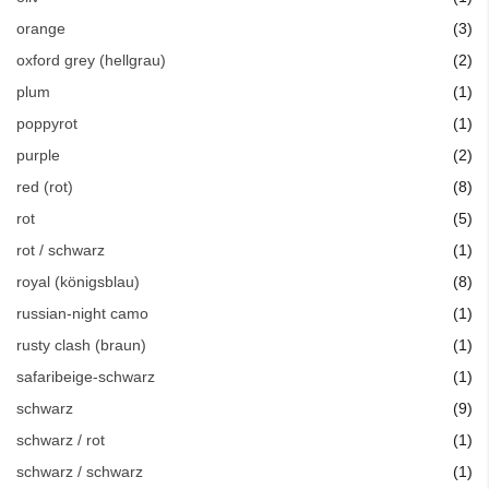
Art
orange
3
Art
oxford grey (hellgrau)
2
Art
plum
1
Art
poppyrot
1
Art
purple
2
Art
red (rot)
8
Art
rot
5
Art
rot / schwarz
1
Art
royal (königsblau)
8
Art
russian-night camo
1
Art
rusty clash (braun)
1
Art
safaribeige-schwarz
1
Art
schwarz
9
Art
schwarz / rot
1
Art
schwarz / schwarz
1