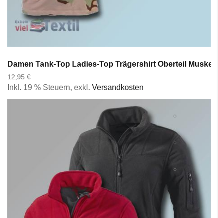
Damen Tank-Top Ladies-Top Trägershirt Oberteil Muskel-S
12,95 €
Inkl. 19 % Steuern
,
exkl.
Versandkosten