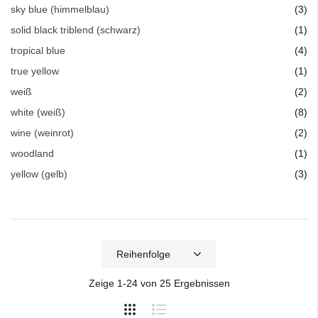
Art
sky blue (himmelblau)
3
Art
solid black triblend (schwarz)
1
Art
tropical blue
4
Art
true yellow
1
Art
weiß
2
Art
white (weiß)
8
Art
wine (weinrot)
2
Art
woodland
1
Art
yellow (gelb)
3
Zeige
1
-
24
von
25
Ergebnissen