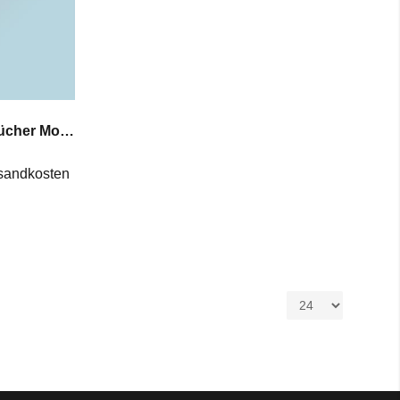
3er Pack Damen Taschentücher Motiv Regenschirm Geschenkset Stofftaschentücher
sandkosten