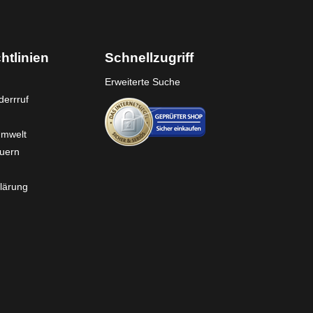
htlinien
Schnellzugriff
Erweiterte Suche
errruf
Umwelt
euern
lärung