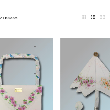
2
Elemente
bar
te