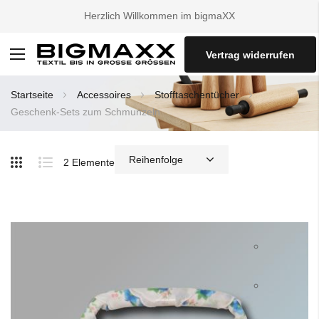
Herzlich Willkommen im bigmaXX
Vertrag widerrufen
Navigation
umschalten
Startseite
Accessoires
Stofftaschentücher
Geschenk-Sets zum Schmunzeln
2
Elemente