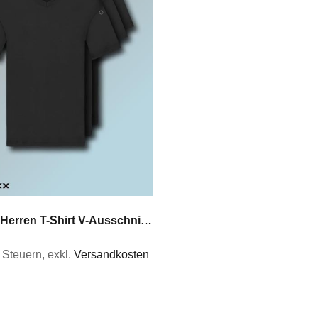
3er Pack Herren T-Shirt V-Ausschnitt Fruit of the Loom V-Neck Basicshirt 4farben
% Steuern
,
exkl.
Versandkosten