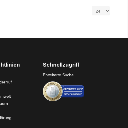
htlinien
Schnellzugriff
Erweiterte Suche
errruf
Umwelt
euern
lärung