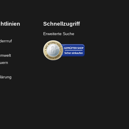
htlinien
Schnellzugriff
Erweiterte Suche
errruf
Umwelt
euern
lärung