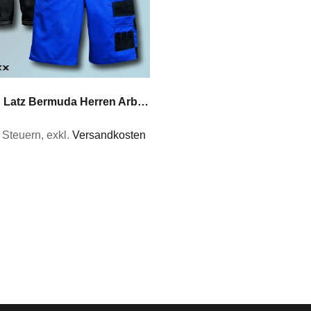
KORSAR Latz Bermuda Herren Arbeitshose Latzhose Outdoorhose blau und schwarz Gr 44 bis 64
% Steuern
,
exkl.
Versandkosten