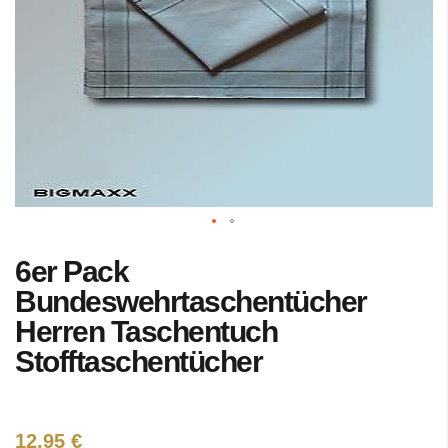
Zum
6er Pack
Anfang
der
Bundeswehrtaschentücher
Bildgalerie
Herren Taschentuch
springen
Stofftaschentücher
12,95 €